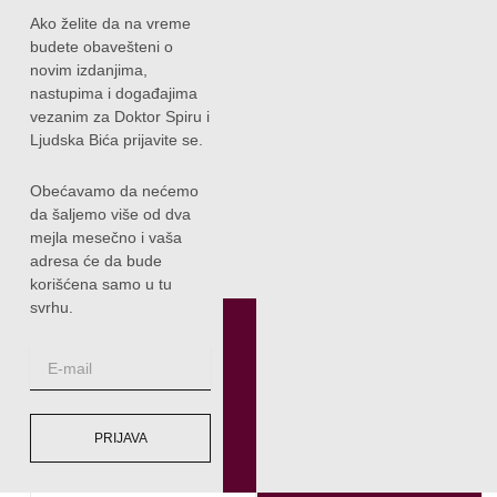
Ako želite da na vreme
budete obavešteni o
novim izdanjima,
nastupima i događajima
vezanim za Doktor Spiru i
Ljudska Bića prijavite se.
Obećavamo da nećemo
da šaljemo više od dva
mejla mesečno i vaša
adresa će da bude
korišćena samo u tu
svrhu.
PRIJAVA