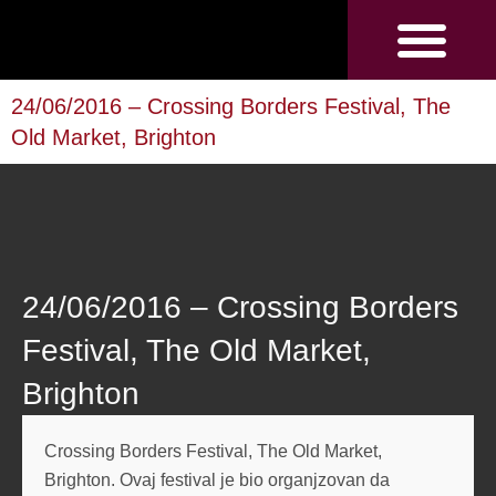
Pređi
na
sadržaj
U medijima
24/06/2016 – Crossing Borders Festival, The
Old Market, Brighton
24/06/2016 – Crossing Borders
Festival, The Old Market,
Brighton
Crossing Borders Festival, The Old Market,
Brighton. Ovaj festival je bio organjzovan da