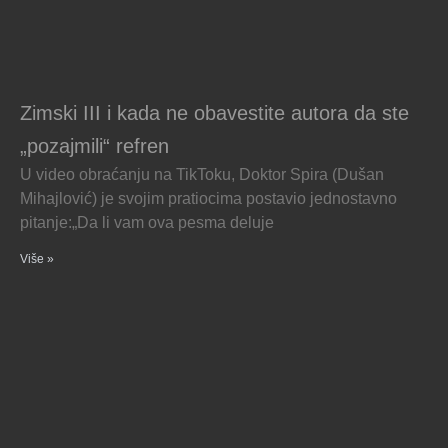
Zimski III i kada ne obavestite autora da ste
„pozajmili“ refren
U video obraćanju na TikToku, Doktor Spira (Dušan
Mihajlović) je svojim pratiocima postavio jednostavno
pitanje:„Da li vam ova pesma deluje
Više »