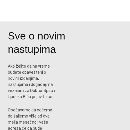
Sve o novim
nastupima
Ako želite da na vreme
budete obavešteni o
novim izdanjima,
nastupima i događajima
vezanim za Doktor Spiru i
Ljudska Bića prijavite se.
Obećavamo da nećemo
da šaljemo više od dva
mejla mesečno i vaša
adresa će da bude