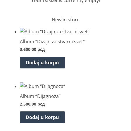
Your basket is currently empty!
New in store
Album “Dizajn za stvarni svet”
3.600,00
рсд
Dodaj u korpu
Album “Dijagnoza”
2.500,00
рсд
Dodaj u korpu